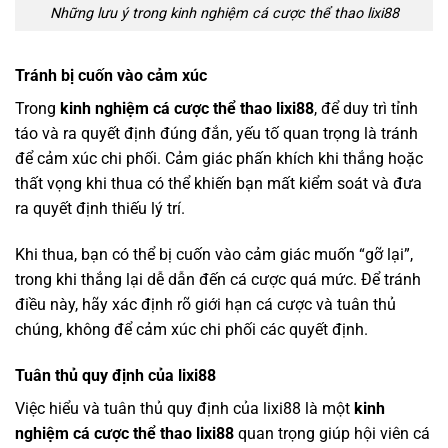
Những lưu ý trong kinh nghiệm cá cược thể thao lixi88
Tránh bị cuốn vào cảm xúc
Trong
kinh nghiệm cá cược thể thao lixi88
, để duy trì tỉnh
táo và ra quyết định đúng đắn, yếu tố quan trọng là tránh
để cảm xúc chi phối. Cảm giác phấn khích khi thắng hoặc
thất vọng khi thua có thể khiến bạn mất kiểm soát và đưa
ra quyết định thiếu lý trí.
Khi thua, bạn có thể bị cuốn vào cảm giác muốn “gỡ lại”,
trong khi thắng lại dễ dẫn đến cá cược quá mức. Để tránh
điều này, hãy xác định rõ giới hạn cá cược và tuân thủ
chúng, không để cảm xúc chi phối các quyết định.
Tuân thủ quy định của lixi88
Việc hiểu và tuân thủ quy định của lixi88 là một
kinh
nghiệm cá cược thể thao lixi88
quan trọng giúp hội viên cá