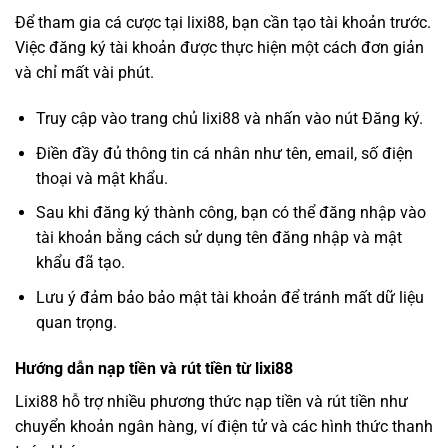
Để tham gia cá cược tại lixi88, bạn cần tạo tài khoản trước.
Việc đăng ký tài khoản được thực hiện một cách đơn giản
và chỉ mất vài phút.
Truy cập vào trang chủ lixi88 và nhấn vào nút Đăng ký.
Điền đầy đủ thông tin cá nhân như tên, email, số điện
thoại và mật khẩu.
Sau khi đăng ký thành công, bạn có thể đăng nhập vào
tài khoản bằng cách sử dụng tên đăng nhập và mật
khẩu đã tạo.
Lưu ý đảm bảo bảo mật tài khoản để tránh mất dữ liệu
quan trọng.
Hướng dẫn nạp tiền và rút tiền từ lixi88
Lixi88 hỗ trợ nhiều phương thức nạp tiền và rút tiền như
chuyển khoản ngân hàng, ví điện tử và các hình thức thanh