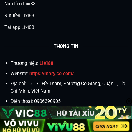
Nạp tiền Lixi88
Rút tiền Lixi88
Tải app Lixi88
THÔNG TIN
Thương hiệu:
LIXI88
Website:
https://mary.co.com/
Địa chỉ:
121 Đ. Đề Thám, Phường Cô Giang, Quận 1, Hồ
Chí Minh, Việt Nam
Điện thoại:
0906390905
Email:
lixi888pro@gmail.com
Đối tác:
Kèo Nhà Cái 5