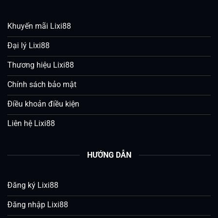
Khuyến mãi Lixi88
Đại lý Lixi88
Thương hiệu Lixi88
Chính sách bảo mật
Điều khoản điều kiện
Liên hệ Lixi88
HƯỚNG DẪN
Đăng ký Lixi88
Đăng nhập Lixi88