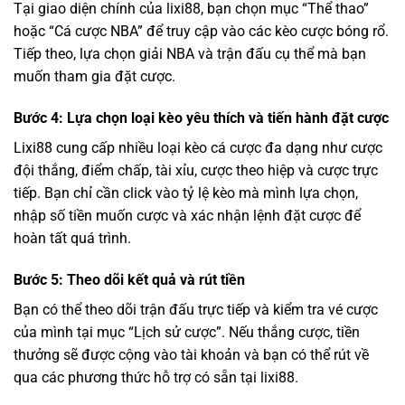
Tại giao diện chính của lixi88, bạn chọn mục “Thể thao”
hoặc “Cá cược NBA” để truy cập vào các kèo cược bóng rổ.
Tiếp theo, lựa chọn giải NBA và trận đấu cụ thể mà bạn
muốn tham gia đặt cược.
Bước 4: Lựa chọn loại kèo yêu thích và tiến hành đặt cược
Lixi88 cung cấp nhiều loại kèo cá cược đa dạng như cược
đội thắng, điểm chấp, tài xỉu, cược theo hiệp và cược trực
tiếp. Bạn chỉ cần click vào tỷ lệ kèo mà mình lựa chọn,
nhập số tiền muốn cược và xác nhận lệnh đặt cược để
hoàn tất quá trình.
Bước 5: Theo dõi kết quả và rút tiền
Bạn có thể theo dõi trận đấu trực tiếp và kiểm tra vé cược
của mình tại mục “Lịch sử cược”. Nếu thắng cược, tiền
thưởng sẽ được cộng vào tài khoản và bạn có thể rút về
qua các phương thức hỗ trợ có sẵn tại lixi88.