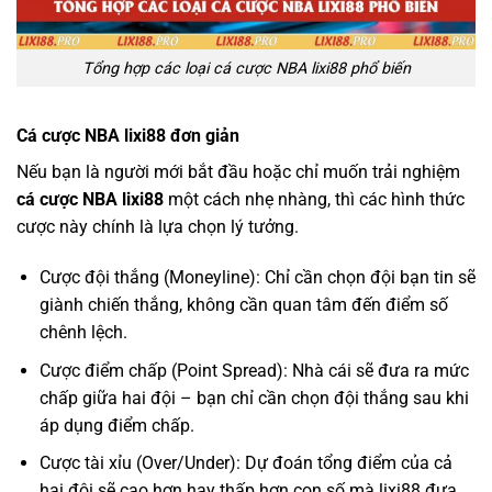
Tổng hợp các loại cá cược NBA lixi88 phổ biến
Cá cược NBA lixi88 đơn giản
Nếu bạn là người mới bắt đầu hoặc chỉ muốn trải nghiệm
cá cược NBA lixi88
một cách nhẹ nhàng, thì các hình thức
cược này chính là lựa chọn lý tưởng.
Cược đội thắng (Moneyline): Chỉ cần chọn đội bạn tin sẽ
giành chiến thắng, không cần quan tâm đến điểm số
chênh lệch.
Cược điểm chấp (Point Spread): Nhà cái sẽ đưa ra mức
chấp giữa hai đội – bạn chỉ cần chọn đội thắng sau khi
áp dụng điểm chấp.
Cược tài xỉu (Over/Under): Dự đoán tổng điểm của cả
hai đội sẽ cao hơn hay thấp hơn con số mà lixi88 đưa