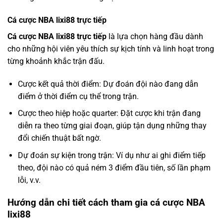
Cá cược NBA lixi88 trực tiếp
Cá cược NBA lixi88 trực tiếp
là lựa chọn hàng đầu dành
cho những hội viên yêu thích sự kịch tính và linh hoạt trong
từng khoảnh khắc trận đấu.
Cược kết quả thời điểm: Dự đoán đội nào đang dẫn
điểm ở thời điểm cụ thể trong trận.
Cược theo hiệp hoặc quarter: Đặt cược khi trận đang
diễn ra theo từng giai đoạn, giúp tận dụng những thay
đổi chiến thuật bất ngờ.
Dự đoán sự kiện trong trận: Ví dụ như ai ghi điểm tiếp
theo, đội nào có quả ném 3 điểm đầu tiên, số lần phạm
lỗi, v.v.
Hướng dẫn chi tiết cách tham gia cá cược NBA
lixi88