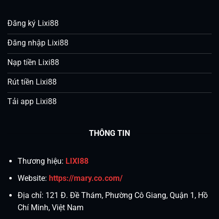
Đăng ký Lixi88
Đăng nhập Lixi88
Nạp tiền Lixi88
Rút tiền Lixi88
Tải app Lixi88
THÔNG TIN
Thương hiệu:
LIXI88
Website:
https://mary.co.com/
Địa chỉ:
121 Đ. Đề Thám, Phường Cô Giang, Quận 1, Hồ
Chí Minh, Việt Nam