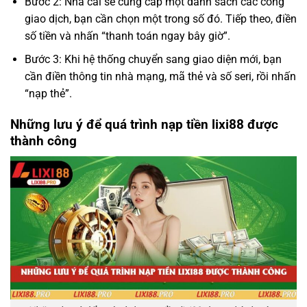
Bước 2: Nhà cái sẽ cung cấp một danh sách các cổng
giao dịch, bạn cần chọn một trong số đó. Tiếp theo, điền
số tiền và nhấn “thanh toán ngay bây giờ”.
Bước 3: Khi hệ thống chuyển sang giao diện mới, bạn
cần điền thông tin nhà mạng, mã thẻ và số seri, rồi nhấn
“nạp thẻ”.
Những lưu ý để quá trình nạp tiền lixi88 được
thành công