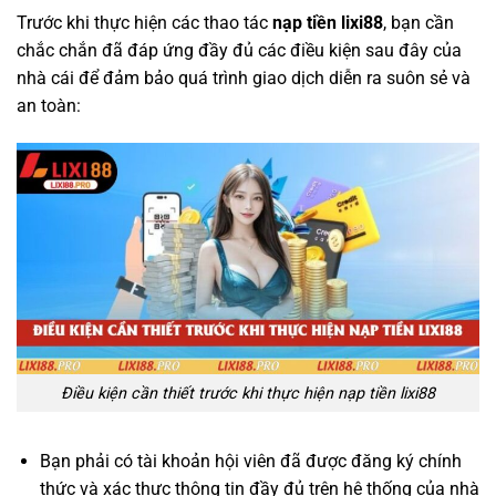
Trước khi thực hiện các thao tác
nạp tiền lixi88
, bạn cần
chắc chắn đã đáp ứng đầy đủ các điều kiện sau đây của
nhà cái để đảm bảo quá trình giao dịch diễn ra suôn sẻ và
an toàn:
Điều kiện cần thiết trước khi thực hiện nạp tiền lixi88
Bạn phải có tài khoản hội viên đã được đăng ký chính
thức và xác thực thông tin đầy đủ trên hệ thống của nhà