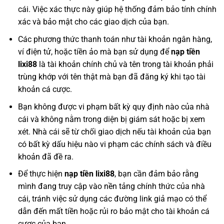
cái. Việc xác thực này giúp hệ thống đảm bảo tính chính
xác và bảo mật cho các giao dịch của bạn.
Các phương thức thanh toán như tài khoản ngân hàng,
ví điện tử, hoặc tiền ảo mà bạn sử dụng để
nạp tiền
lixi88
là tài khoản chính chủ và tên trong tài khoản phải
trùng khớp với tên thật mà bạn đã đăng ký khi tạo tài
khoản cá cược.
Bạn không được vi phạm bất kỳ quy định nào của nhà
cái và không nằm trong diện bị giám sát hoặc bị xem
xét. Nhà cái sẽ từ chối giao dịch nếu tài khoản của bạn
có bất kỳ dấu hiệu nào vi phạm các chính sách và điều
khoản đã đề ra.
Để thực hiện
nạp tiền lixi88
, bạn cần đảm bảo rằng
mình đang truy cập vào nền tảng chính thức của nhà
cái, tránh việc sử dụng các đường link giả mạo có thể
dẫn đến mất tiền hoặc rủi ro bảo mật cho tài khoản cá
cược của bạn.