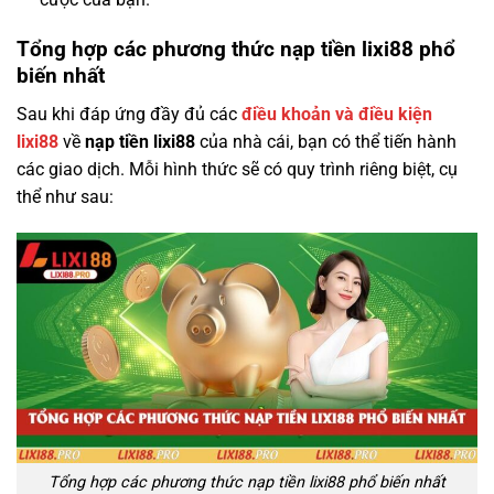
Tổng hợp các phương thức nạp tiền lixi88 phổ
biến nhất
Sau khi đáp ứng đầy đủ các
điều khoản và điều kiện
lixi88
về
nạp tiền lixi88
của nhà cái, bạn có thể tiến hành
các giao dịch. Mỗi hình thức sẽ có quy trình riêng biệt, cụ
thể như sau:
Tổng hợp các phương thức nạp tiền lixi88 phổ biến nhất