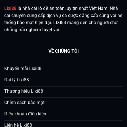
Lixi88
là nhà cái lô đề an toàn, uy tín nhất Việt Nam. Nhà
cái chuyên cung cấp dịch vụ cá cược đẳng cấp cùng với hệ
thống bảo mật hiện đại. LIXI88 mang đến cho người chơi
những trải nghiệm tuyệt vời.
VỀ CHÚNG TÔI
Khuyến mãi Lixi88
Đại lý Lixi88
Thương hiệu Lixi88
Chính sách bảo mật
Điều khoản điều kiện
Liên hệ Lixi88