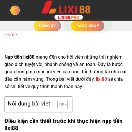
Bỏ
qua
nội
dung
ĐĂNG KÝ
ĐĂNG NHẬP
Home
Nạp tiền lixi88
mang đến cho hội viên những trải nghiệm
giao dịch tuyệt vời, nhanh chóng và an toàn. Đây là bước
quan trọng mà mọi hội viên cá cược đổi thưởng tại nhà cái
đều cần nắm vững. Trong bài viết dưới đây,
lixi88
sẽ chia
sẻ chi tiết về quy trình thanh toán này.
Nội dung bài viết
Điều kiện cần thiết trước khi thực hiện nạp tiền
lixi88